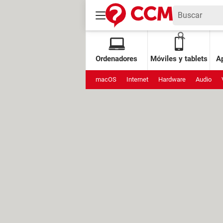
Ordenadores
Móviles y tablets
Ap
macOS
Internet
Hardware
Audio