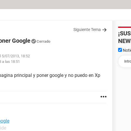
Siguiente Tema
¡SU
poner Google
NEW
Cerrado
Noti
el 5/07/2013, 18:52
3 a las 18:51
agina principal y poner google y no puedo en Xp
oogle
ide