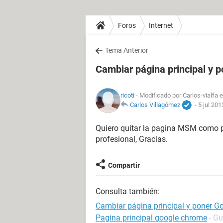
Foros
Internet
Tema Anterior
Cambiar página principal y 
ricoti
- Modificado por Carlos-vialfa 
Carlos Villagómez
-
5 jul 201
Quiero quitar la pagina MSM como p
profesional, Gracias.
Compartir
Consulta también:
Cambiar página principal y poner G
Pagina principal google chrome
- Gu