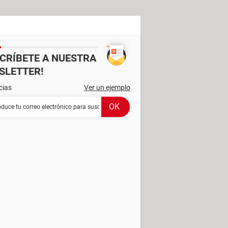
SCRÍBETE A NUESTRA
SLETTER!
cias
Ver un ejemplo