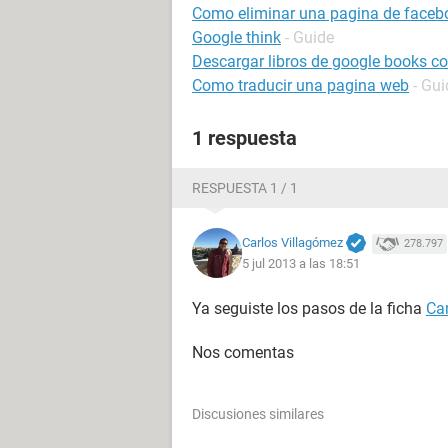
Como eliminar una pagina de faceb
Google think
- Guide
Descargar libros de google books con
Como traducir una pagina web
- Gui
1 respuesta
RESPUESTA 1 / 1
Carlos Villagómez
278.797
5 jul 2013 a las 18:51
Ya seguiste los pasos de la ficha
Ca
Nos comentas
Discusiones similares