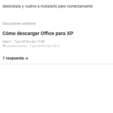
que precisa office xp
desinstala y vuelve a instalarlo pero correctamente
Discusiones similares
Cómo descargar Office para XP
lubar1
-
7 jun 2018 a las 17:59
piratacrimson
-
7 jun 2018 a las 23:11
1 respuesta