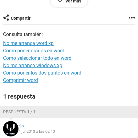
Ver más
Desplazamiento de excepción: 008248f2
Versión del sistema operativo: 6.1.7601.2.1.0.768.3
Id. de configuración regional: 3082
Compartir
Consulta también:
No me arranca word xp
Como poner grados en word
Como seleccionar todo en word
Qué puedo aceptar.
No me arranca windows xp
He reparado el sistema
Como poner los dos puntos en word
He reinstalado office
Comprimir word
pero sigue igual
tras el errore de arriba me ofrece entrar en modo seguro
1 respuesta
pero al reintentar entrar en modo normal de nuevo el mismo
error
RESPUESTA 1 / 1
Gracias
so. windows 7 64
rlio
Nota : también tengo instalado office 2010 que me dijeron al
4 jul 2013 a las 02:40
adquirirlo que pueden coexistir porque tengo una aplicación