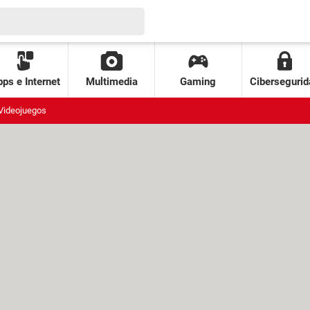
ps e Internet
Multimedia
Gaming
Cibersegurid
Videojuegos