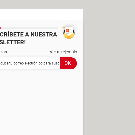
SCRÍBETE A NUESTRA
SLETTER!
cias
Ver un ejemplo