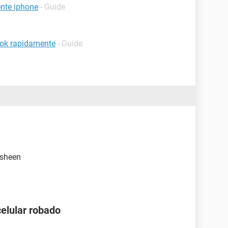
nte iphone
- Guide
ook rapidamente
- Guide
lasheen
celular robado