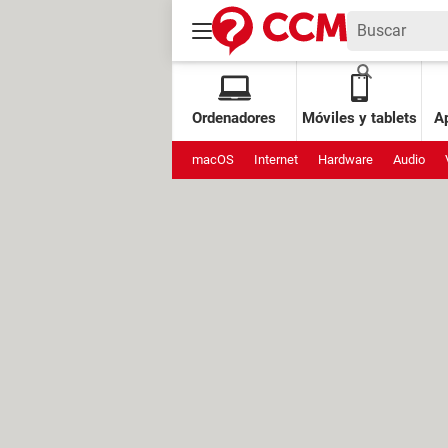
Ordenadores
Móviles y tablets
Ap
macOS
Internet
Hardware
Audio