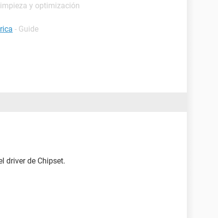
Limpieza y optimización
rica
- Guide
 driver de Chipset.