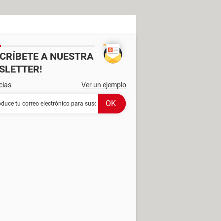
SCRÍBETE A NUESTRA
SLETTER!
cias
Ver un ejemplo