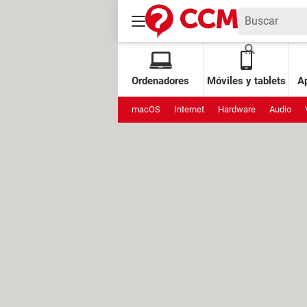
Ordenadores
Móviles y tablets
Ap
macOS
Internet
Hardware
Audio