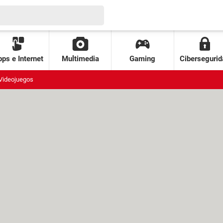
ps e Internet
Multimedia
Gaming
Cibersegurid
Videojuegos