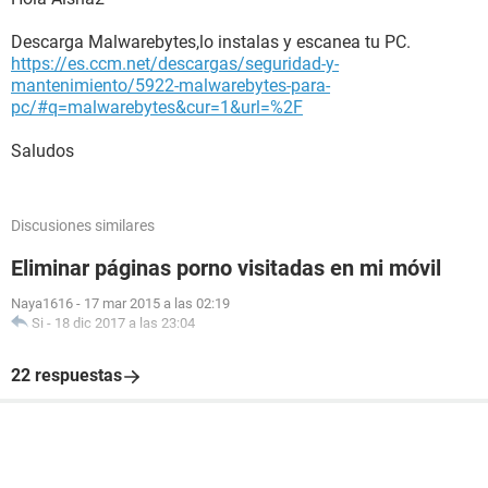
Descarga Malwarebytes,lo instalas y escanea tu PC.
https://es.ccm.net/descargas/seguridad-y-
mantenimiento/5922-malwarebytes-para-
pc/#q=malwarebytes&cur=1&url=%2F
Saludos
Discusiones similares
Eliminar páginas porno visitadas en mi móvil
Naya1616
-
17 mar 2015 a las 02:19
Si
-
18 dic 2017 a las 23:04
22 respuestas