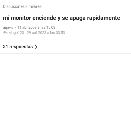
Discusiones similares
mi monitor enciende y se apaga rapidamente
arjavivi
-
11 abr 2009 a las 15:08
Maga123
-
29 oct 2023 a las 03:53
31 respuestas