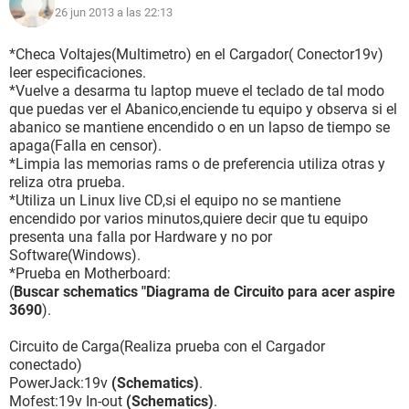
26 jun 2013 a las 22:13
*Checa Voltajes(Multimetro) en el Cargador( Conector19v)
leer especificaciones.
*Vuelve a desarma tu laptop mueve el teclado de tal modo
que puedas ver el Abanico,enciende tu equipo y observa si el
abanico se mantiene encendido o en un lapso de tiempo se
apaga(Falla en censor).
*Limpia las memorias rams o de preferencia utiliza otras y
reliza otra prueba.
*Utiliza un Linux live CD,si el equipo no se mantiene
encendido por varios minutos,quiere decir que tu equipo
presenta una falla por Hardware y no por
Software(Windows).
*Prueba en Motherboard:
(
Buscar schematics "Diagrama de Circuito para acer aspire
3690
).
Circuito de Carga(Realiza prueba con el Cargador
conectado)
PowerJack:19v
(Schematics)
.
Mofest:19v In-out
(Schematics)
.