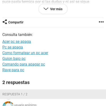
puce pasta termica por si las dudas y ni asi se sigue
apagando....... aoraaa hay algo que me ronda en mi
Ver más
cabeza.............la pila d mi lap ya no sirve para nada tengo
que tenerla conectada a la corriente electrica todo el tiempo
creen q sea por eso? o como me doy cuenta??
Compartir
Consulta también:
Acer pc se apaga
Pc se apaga
Como formatear un pc acer
Guion bajo pc
Comando para apagar pc
Rave para pc
2 respuestas
RESPUESTA 1 / 2
usuario anónimo