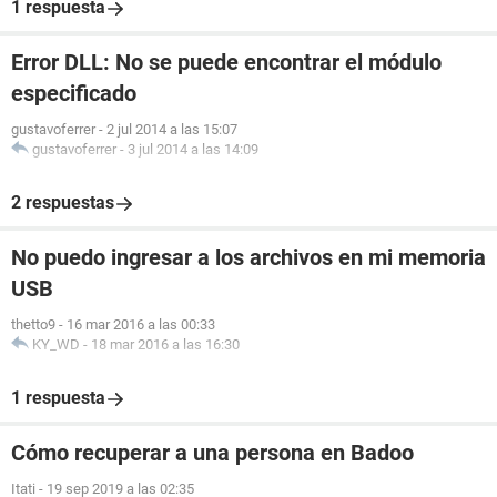
1 respuesta
Error DLL: No se puede encontrar el módulo
especificado
gustavoferrer
-
2 jul 2014 a las 15:07
gustavoferrer
-
3 jul 2014 a las 14:09
2 respuestas
No puedo ingresar a los archivos en mi memoria
USB
thetto9
-
16 mar 2016 a las 00:33
KY_WD
-
18 mar 2016 a las 16:30
1 respuesta
Cómo recuperar a una persona en Badoo
Itati
-
19 sep 2019 a las 02:35