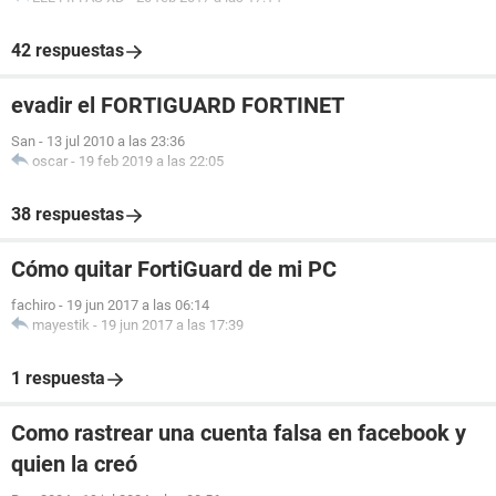
42 respuestas
evadir el FORTIGUARD FORTINET
San
-
13 jul 2010 a las 23:36
oscar
-
19 feb 2019 a las 22:05
38 respuestas
Cómo quitar FortiGuard de mi PC
fachiro
-
19 jun 2017 a las 06:14
mayestik
-
19 jun 2017 a las 17:39
1 respuesta
Como rastrear una cuenta falsa en facebook y
quien la creó