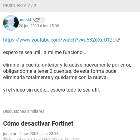
RESPUESTA 2 / 2
arcodd
1
20 jun 2013 a las 15:08
https://www.youtube.com/watch?v=u5826XaU12U
espero te sea util., a mi me funciono...
elimine la cuenta anterior y la active nuevamente por error,
obligandome a tener 2 cuentas, de esta forma pude
eliminarla totalmente y quedarme con la nueva.
vi el video sin audio.. espero todo te sea util.
Discusiones similares
Cómo desactivar Fortinet
juankar
-
4 nov 2008 a las 23:13
ELL FIFFAS XD
-
20 feb 2017 a las 17:14