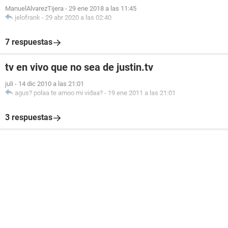
ManuelAlvarezTijera
-
29 ene 2018 a las 11:45
jelofrank
-
29 abr 2020 a las 02:40
7 respuestas
tv en vivo que no sea de justin.tv
juli
-
14 dic 2010 a las 21:01
agus? polaa te amoo mi vidaa?
-
19 ene 2011 a las 21:01
3 respuestas