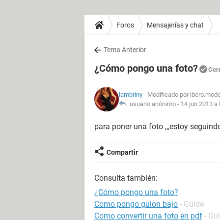
Foros
Mensajerías y chat
Tema Anterior
¿Cómo pongo una foto?
Cer
lambriny
- Modificado por ibero.modo
usuario anónimo -
14 jun 2013 a 
para poner una foto ,,,estoy seguind
Compartir
Consulta también:
¿Cómo pongo una foto?
Como pongo guion bajo
- Guide
Como convertir una foto en pdf
- Gu