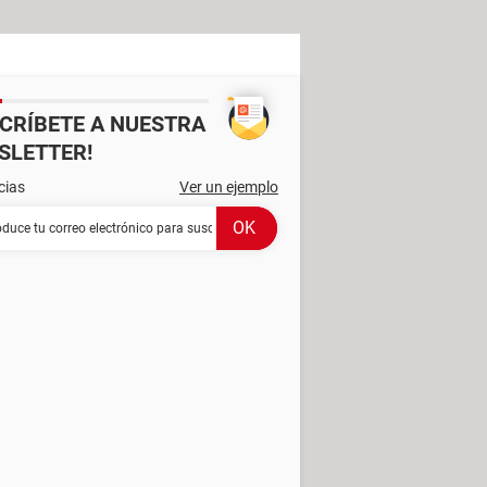
SCRÍBETE A NUESTRA
SLETTER!
cias
Ver un ejemplo