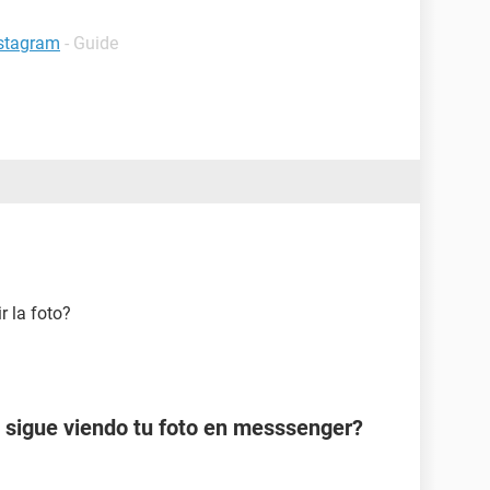
nstagram
- Guide
r la foto?
 sigue viendo tu foto en messsenger?