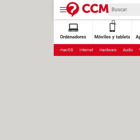
Ordenadores
Móviles y tablets
Ap
macOS
Internet
Hardware
Audio