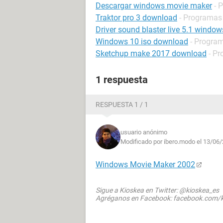
Descargar windows movie maker
- 
Traktor pro 3 download
- Programas
Driver sound blaster live 5.1 window
Windows 10 iso download
- Progra
Sketchup make 2017 download
- P
1 respuesta
RESPUESTA 1 / 1
usuario anónimo
Modificado por ibero.modo el 13/06/
Windows Movie Maker 2002
Sigue a Kioskea en Twitter: @kioskea_es
Agréganos en Facebook: facebook.com/k