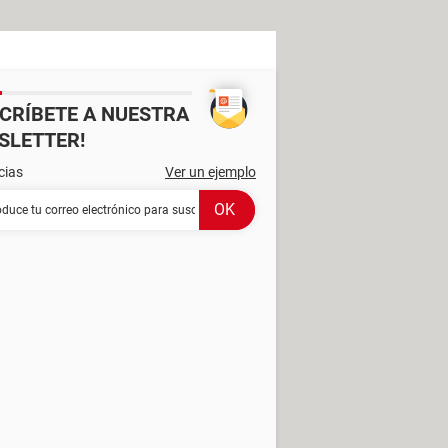
SCRÍBETE A NUESTRA
SLETTER!
cias
Ver un ejemplo