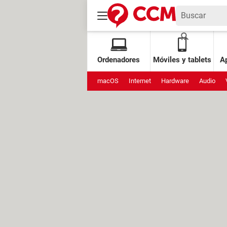
Ordenadores
Móviles y tablets
Ap
macOS
Internet
Hardware
Audio