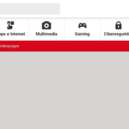
ps e Internet
Multimedia
Gaming
Cibersegurid
Videojuegos