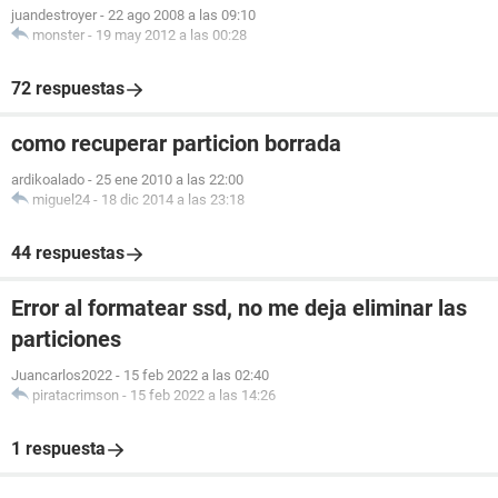
juandestroyer
-
22 ago 2008 a las 09:10
monster
-
19 may 2012 a las 00:28
72 respuestas
como recuperar particion borrada
ardikoalado
-
25 ene 2010 a las 22:00
miguel24
-
18 dic 2014 a las 23:18
44 respuestas
Error al formatear ssd, no me deja eliminar las
particiones
Juancarlos2022
-
15 feb 2022 a las 02:40
piratacrimson
-
15 feb 2022 a las 14:26
1 respuesta