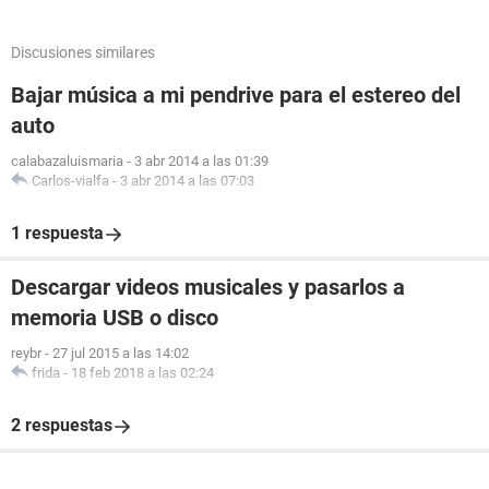
Discusiones similares
Bajar música a mi pendrive para el estereo del
auto
calabazaluismaria
-
3 abr 2014 a las 01:39
Carlos-vialfa
-
3 abr 2014 a las 07:03
1 respuesta
Descargar videos musicales y pasarlos a
memoria USB o disco
reybr
-
27 jul 2015 a las 14:02
frida
-
18 feb 2018 a las 02:24
2 respuestas