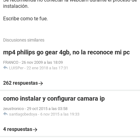
instalación.
Escribe como te fue.
Discusiones similares
mp4 philips go gear 4gb, no la reconoce mi pc
FRANCO
-
26 nov 2009 a las 18:09
LUISPer
-
22 ene 2018 a las 17:31
262 respuestas
como instalar y configurar camara ip
zeustronico
-
29 oct 2015 a las 03:58
santiagobedoya
-
6 nov 2015 a las 19:33
4 respuestas