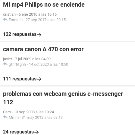
Mi mp4 Philips no se enciende
cristian
-
5 ene 2010 a las 16:16
Forestín
-
27 sep 2017 a las 20:15
122 respuestas
camara canon A 470 con error
javier
-
7 jul 2009 a las 04:09
gfhfhfghh
-
14 oct 2020 a las 18:50
111 respuestas
problemas con webcam genius e-messenger
112
Caro
-
13 sep 2008 a las 19:24
Mmm
-
31 may 2012 a las 03:13
24 respuestas