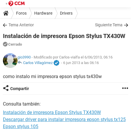
Foros
Hardware
Drivers
Tema Anterior
Siguiente Tema
Instalación de impresora Epson Stylus TX430W
Cerrado
gio3990
- Modificado por Carlos-vialfa el 6/06/2013, 06:16
Carlos Villagómez
-
6 jun 2013 a las 06:16
como instalo mi impresora epson stylus tx430w
Compartir
Consulta también:
Instalación de impresora Epson Stylus TX430W
Descargar driver para instalar impresora epson stylus tx125
Epson stylus 105