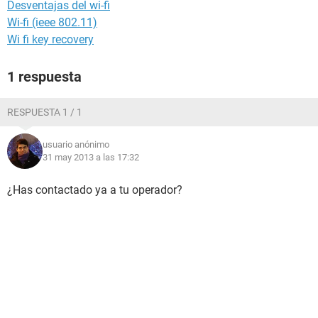
Desventajas del wi-fi
Wi-fi (ieee 802.11)
Wi fi key recovery
1 respuesta
RESPUESTA 1 / 1
usuario anónimo
31 may 2013 a las 17:32
¿Has contactado ya a tu operador?