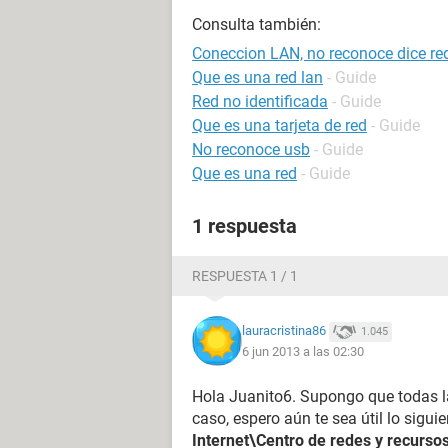
Consulta también:
Coneccion LAN, no reconoce dice red
Que es una red lan
- Guide
Red no identificada
- Guide
Que es una tarjeta de red
- Guide
No reconoce usb
- Guide
Que es una red
- Guide
1 respuesta
RESPUESTA 1 / 1
lauracristina86
1.045
6 jun 2013 a las 02:30
Hola Juanito6. Supongo que todas las
caso, espero aún te sea útil lo siguie
Internet\Centro de redes y recurso