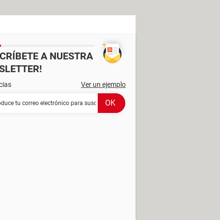
SCRÍBETE A NUESTRA
SLETTER!
cias
Ver un ejemplo