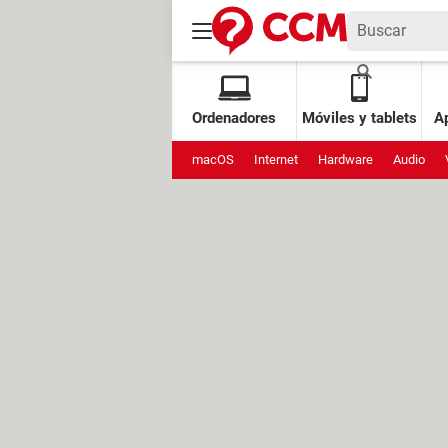
Ordenadores
Móviles y tablets
Ap
macOS
Internet
Hardware
Audio