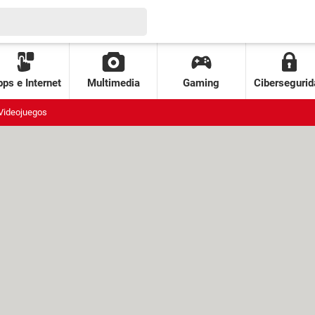
ps e Internet
Multimedia
Gaming
Cibersegurid
Videojuegos