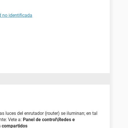
 no identificada
 luces del enrutador (router) se iluminan; en tal
nte: Vete a:
Panel de control\Redes e
s compartidos