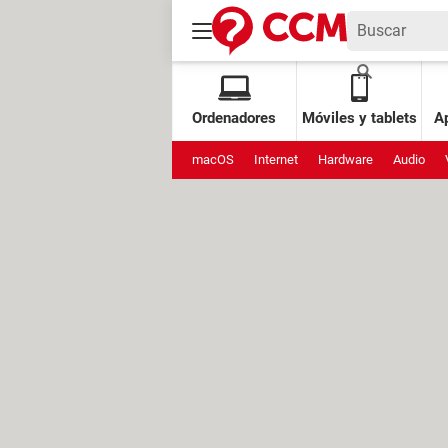
Ordenadores
Móviles y tablets
Ap
macOS
Internet
Hardware
Audio