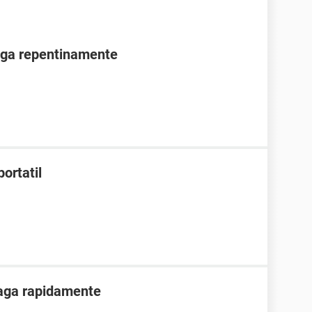
aga repentinamente
ortatil
paga rapidamente