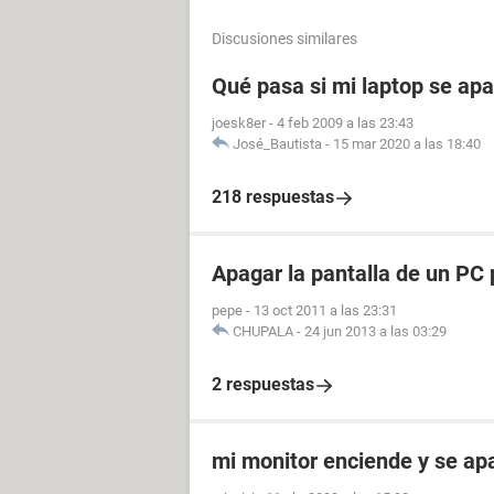
Discusiones similares
Qué pasa si mi laptop se ap
joesk8er
-
4 feb 2009 a las 23:43
José_Bautista
-
15 mar 2020 a las 18:40
218 respuestas
Apagar la pantalla de un PC p
pepe
-
13 oct 2011 a las 23:31
CHUPALA
-
24 jun 2013 a las 03:29
2 respuestas
mi monitor enciende y se a