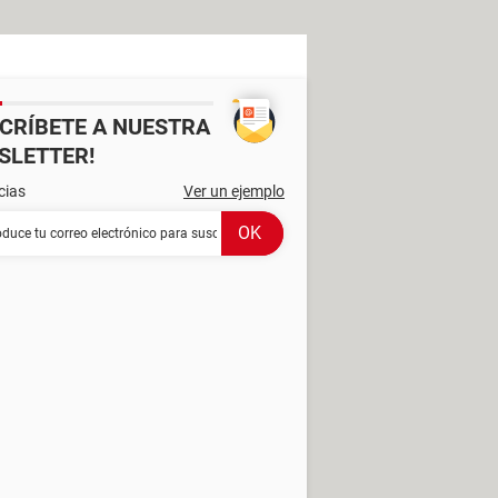
SCRÍBETE A NUESTRA
SLETTER!
cias
Ver un ejemplo