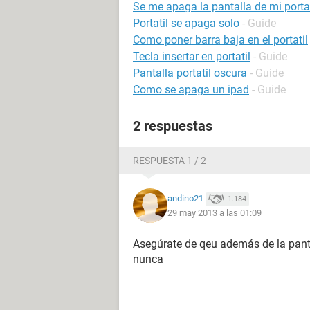
Se me apaga la pantalla de mi portat
Portatil se apaga solo
- Guide
Como poner barra baja en el portatil
Tecla insertar en portatil
- Guide
Pantalla portatil oscura
- Guide
Como se apaga un ipad
- Guide
2 respuestas
RESPUESTA 1 / 2
andino21
1.184
29 may 2013 a las 01:09
Asegúrate de qeu además de la panta
nunca