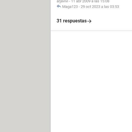
arjavivi
-
11 abr 2009 a las 15:08
Maga123
-
29 oct 2023 a las 03:53
31 respuestas