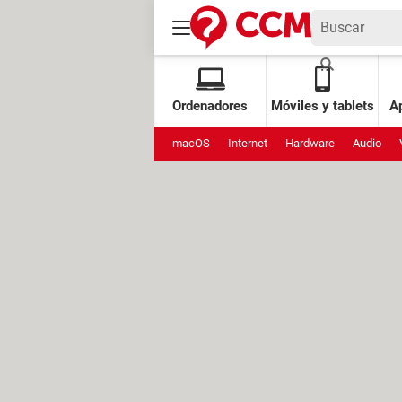
Ordenadores
Móviles y tablets
Ap
macOS
Internet
Hardware
Audio