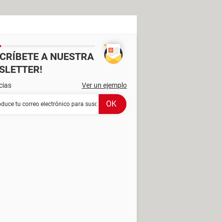
SCRÍBETE A NUESTRA
SLETTER!
cias
Ver un ejemplo