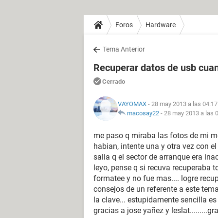
Foros
Hardware
Tema Anterior
Recuperar datos de usb cuan
Cerrado
VAYOMAX
- 28 may 2013 a las 04:17
macosay22
-
28 may 2013 a las 
me paso q miraba las fotos de mi 
habian, intente una y otra vez con 
salia q el sector de arranque era in
leyo, pense q si recuva recuperaba 
formatee y no fue mas.... logre rec
consejos de un referente a este tem
la clave... estupidamente sencilla e
gracias a jose yañez y leslat.........gr