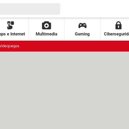
ps e Internet
Multimedia
Gaming
Cibersegurid
Videojuegos