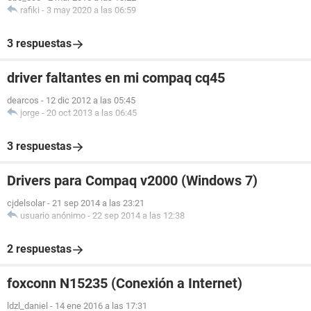
rafiki
-
3 may 2020 a las 06:59
3 respuestas
driver faltantes en mi compaq cq45
dearcos
-
12 dic 2012 a las 05:45
jorge
-
20 oct 2013 a las 06:45
3 respuestas
Drivers para Compaq v2000 (Windows 7)
cjdelsolar
-
21 sep 2014 a las 23:21
usuario anónimo
-
22 sep 2014 a las 12:38
2 respuestas
foxconn N15235 (Conexión a Internet)
ldzl_daniel
-
14 ene 2016 a las 17:31