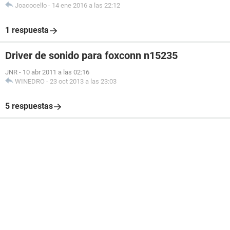
Joacocello
-
14 ene 2016 a las 22:12
1 respuesta
Driver de sonido para foxconn n15235
JNR
-
10 abr 2011 a las 02:16
WINEDRO
-
23 oct 2013 a las 23:03
5 respuestas