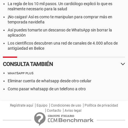
La regla de los 10 mil pasos. Un cardiólogo explicó lo que es
realmente necesario para la salud
¡No caigas! Así es como te manipulan para comprar más en
temporada navideña
Así puedes tomarte un descanso de WhatsApp sin borrar la
aplicación
Los científicos descubren una red de canales de 4.000 años de
antigüedad en Belice
CONSULTA TAMBIÉN
ᴡʜᴀᴛsᴀᴘᴘ ᴘʟᴜs
Eliminar cuenta de whatsapp desde otro celular
Como pasar whatsapp de un telefono a otro
Regístrate aquí
Equipo
Condiciones de uso
Política de privacidad
Contacto
Aviso legal