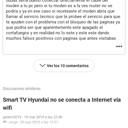
dudas seria bueno conectar directamente el cable del
moden a tu pc pero si tu moden es a la ves router no se
podria y ya en ese caso si receteaste el moden abria que
llamar al servicio tecnico que te probee el servicio para que
te ayuden con el problema con el bloqueo de las paginas ya
que podria ser que aparentemente este apagado el
cortafuegos y en realidad no lo este y este este dando
muchos falsos positivos con paginas que antes visitabas
Ver los 10 comentarios
Discusiones similares
Smart TV Hyundai no se conecta a Internet vía
wifi
javierv2019
-
19 mar 2019 a las 22:40
Jorge
-
30 sep 2023 a las 13:31