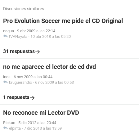
Discusiones similares
Pro Evolution Soccer me pide el CD Original
nagua
-
9 abr 2009 a las 22:14
IVANayala
-
10 abr 2018 a las 05:20
31 respuestas
no me aparece el lector de cd dvd
ines
-
6 nov 2009 a las 00:44
kruguershdic
-
6 nov 2009 a las 00:53
1 respuesta
No reconoce mi Lector DVD
Rickao
-
5 dic 2012 a las 20:44
elpinta
-
7 dic 2013 a las 13:59