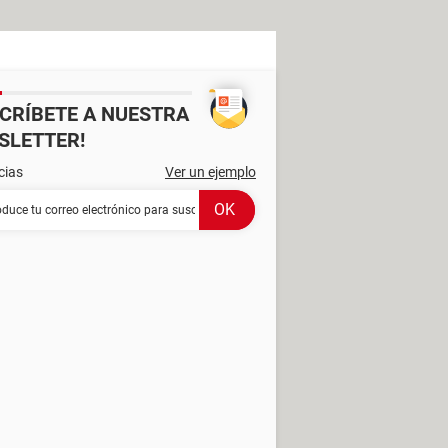
SCRÍBETE A NUESTRA
SLETTER!
cias
Ver un ejemplo