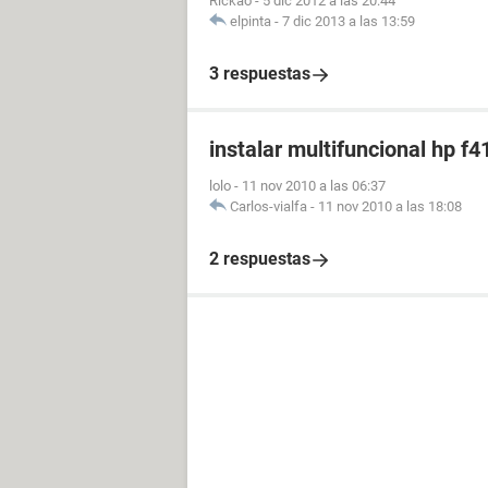
Rickao
-
5 dic 2012 a las 20:44
elpinta
-
7 dic 2013 a las 13:59
3 respuestas
instalar multifuncional hp f4
lolo
-
11 nov 2010 a las 06:37
Carlos-vialfa
-
11 nov 2010 a las 18:08
2 respuestas