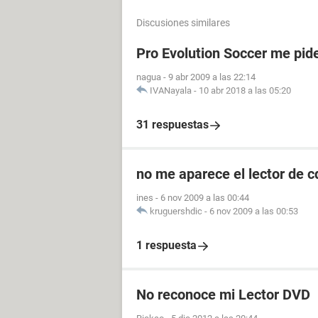
Discusiones similares
Pro Evolution Soccer me pide
nagua
-
9 abr 2009 a las 22:14
IVANayala
-
10 abr 2018 a las 05:20
31 respuestas
no me aparece el lector de c
ines
-
6 nov 2009 a las 00:44
kruguershdic
-
6 nov 2009 a las 00:53
1 respuesta
No reconoce mi Lector DVD