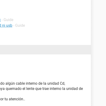
c
- Guide
d ni usb
- Guide
do algún cable interno de la unidad Cd,
aya quemado el lente que trae interno la unidad de
or tu atención..