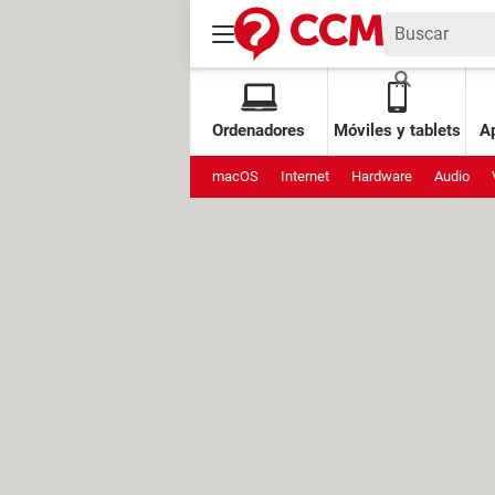
Ordenadores
Móviles y tablets
Ap
macOS
Internet
Hardware
Audio