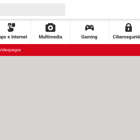
ps e Internet
Multimedia
Gaming
Cibersegurid
Videojuegos