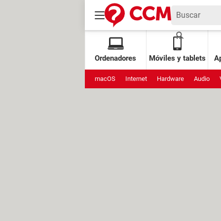
Ordenadores
Móviles y tablets
Ap
macOS
Internet
Hardware
Audio