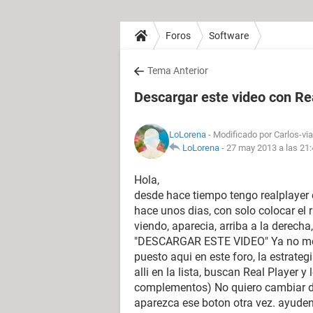
Foros
Software
Tema Anterior
Descargar este video con Re
LoLorena
- Modificado por Carlos-via
LoLorena
-
27 may 2013 a las 21
Hola,
desde hace tiempo tengo realplaye
hace unos dias, con solo colocar el 
viendo, aparecia, arriba a la derecha,
"DESCARGAR ESTE VIDEO" Ya no me a
puesto aqui en este foro, la estrat
alli en la lista, buscan Real Player 
complementos) No quiero cambiar d
aparezca ese boton otra vez. ayude