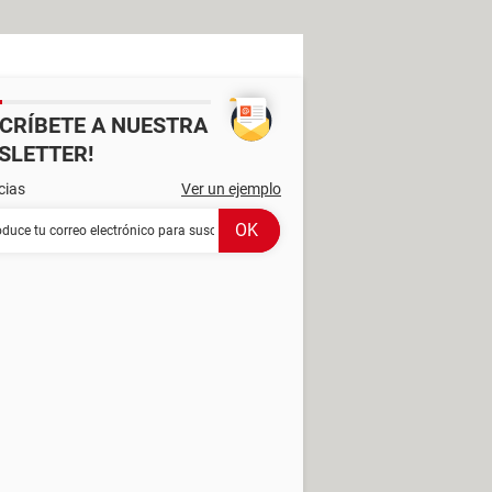
SCRÍBETE A NUESTRA
SLETTER!
cias
Ver un ejemplo