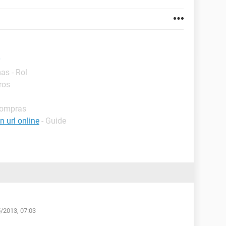
as - Rol
ros
Compras
 url online
- Guide
5/2013, 07:03