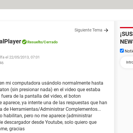
Siguiente Tema
¡SU
alPlayer
NEW
Resuelto
/Cerrado
Noti
lfa el 22/05/2013, 07:01
:46
r en mi computadora usándolo normalmente hasta
raton (sin presionar nada) en el video que estaba
 fuera de la pantalla del video, el boton
parece, ya intente una de las respuestas que han
egia de Herramientas/Administrar Complementos...
y lo habilitan, pero no me aparece (administrar
e descargador desde Youtube, solo quiero que
nme, gracias