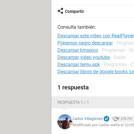
Compartir
Consulta también:
Descargar este video con RealPlayer
Pokemon negro descargar
- Program
Descargar kmspico
- Programas - Ot
Descargar video youtube
- Guide
Descargar temu apk
- Programas - 
Descargar libros de google books con
1 respuesta
RESPUESTA 1 / 1
Carlos Villagómez
278.797
Modificado por Carlos-vialfa el 22/0