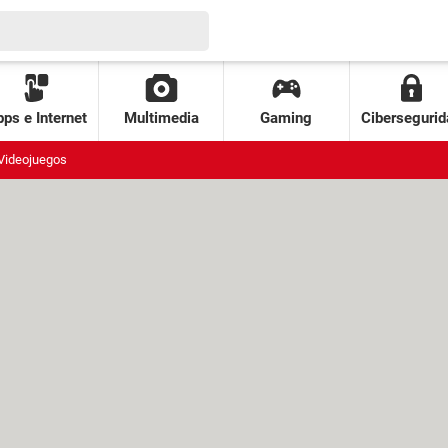
ps e Internet
Multimedia
Gaming
Cibersegurid
Videojuegos