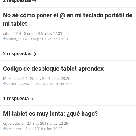
2 respuestas
No sé cómo poner el @ en mi teclado portátil de
mi tablet
aitor_2014
-
3 sep 2015 a las 17:31
aitor_2014
-
3 sep 2015 a las 18:19
2 respuestas
Codigo de desbloque tablet aprendex
Muzu_chan17
-
25 nov 2021 a las 23:26
MiguelY2542
-
25 nov 2021 a las 23:32
1 respuesta
Mi tablet es muy lenta: ¿qué hago?
orjueladevia
-
27 may 2013 a las 22:26
Yomero
-
3 abr 2018 a las 19:03