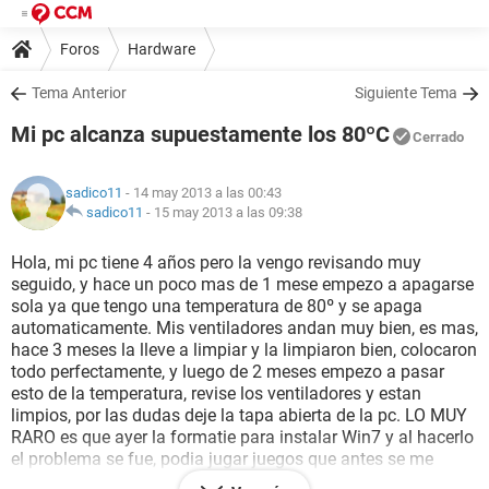
Foros
Hardware
Tema Anterior
Siguiente Tema
Mi pc alcanza supuestamente los 80ºC
Cerrado
sadico11
- 14 may 2013 a las 00:43
sadico11
-
15 may 2013 a las 09:38
Hola, mi pc tiene 4 años pero la vengo revisando muy
seguido, y hace un poco mas de 1 mese empezo a apagarse
sola ya que tengo una temperatura de 80º y se apaga
automaticamente. Mis ventiladores andan muy bien, es mas,
hace 3 meses la lleve a limpiar y la limpiaron bien, colocaron
todo perfectamente, y luego de 2 meses empezo a pasar
esto de la temperatura, revise los ventiladores y estan
limpios, por las dudas deje la tapa abierta de la pc. LO MUY
RARO es que ayer la formatie para instalar Win7 y al hacerlo
el problema se fue, podia jugar juegos que antes se me
apagaba, y antes de formatiar no, no pasaba mas de 10 min