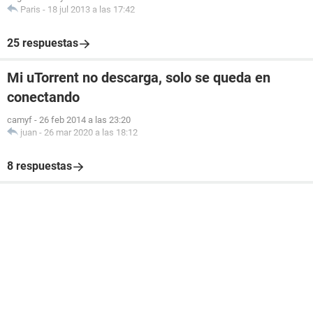
Paris
-
18 jul 2013 a las 17:42
25 respuestas
Mi uTorrent no descarga, solo se queda en
conectando
camyf
-
26 feb 2014 a las 23:20
juan
-
26 mar 2020 a las 18:12
8 respuestas