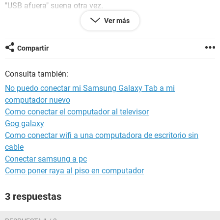
"USB afuera" suena otra vez.
Me dicen que vaya a Conexiones inalambricas y red, pero en
Ver más
ahí en ningún lado menciona USB solo conexión a internet,
tampoco tengo el boton de sincronización en la barra de
tareas cerca del reloj... solo me dice MTP-conectado
Compartir
¿Alguien me ayuda?
Consulta también:
No puedo conectar mi Samsung Galaxy Tab a mi
computador nuevo
Como conectar el computador al televisor
Gog galaxy
Como conectar wifi a una computadora de escritorio sin
cable
Conectar samsung a pc
Como poner raya al piso en computador
3 respuestas