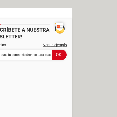
SCRÍBETE A NUESTRA
SLETTER!
cias
Ver un ejemplo