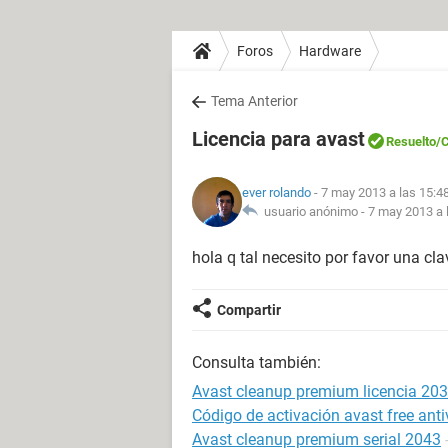
Foros
Hardware
Tema Anterior
Licencia para avast
Resuelto
/
ever rolando
- 7 may 2013 a las 15:4
usuario anónimo -
7 may 2013 a 
hola q tal necesito por favor una cla
Compartir
Consulta también:
Avast cleanup premium licencia 20
Código de activación avast free ant
Avast cleanup premium serial 2043