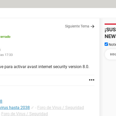
Siguiente Tema
¡SU
NEW
Cerrado
Noti
8
las 17:33
ve para activar avast internet security version 8.0.
38
ivirus hasta 2038
✓
-
Foro de Virus / Seguridad
-
Foro de Virus / Seguridad