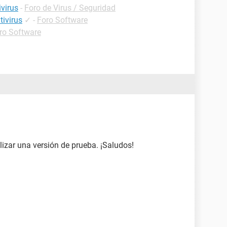
ivirus
-
Foro de Virus / Seguridad
tivirus
✓
-
Foro Software
ro Software
ilizar una versión de prueba. ¡Saludos!