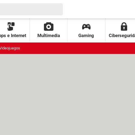
ps e Internet
Multimedia
Gaming
Cibersegurid
Videojuegos