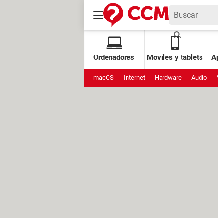
Ordenadores
Móviles y tablets
Ap
macOS
Internet
Hardware
Audio