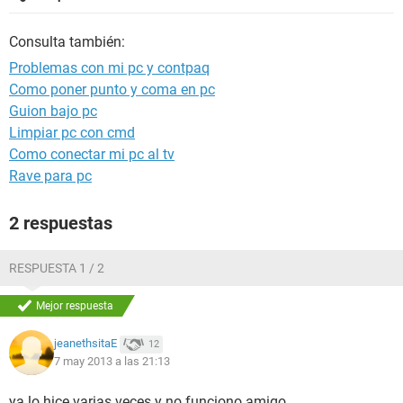
Consulta también:
Problemas con mi pc y contpaq
Como poner punto y coma en pc
Guion bajo pc
Limpiar pc con cmd
Como conectar mi pc al tv
Rave para pc
2 respuestas
RESPUESTA 1 / 2
Mejor respuesta
jeanethsitaE
12
7 may 2013 a las 21:13
ya lo hice varias veces y no funciono amigo