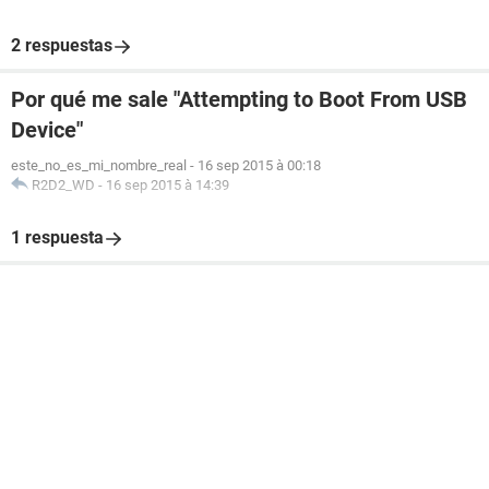
2 respuestas
Por qué me sale "Attempting to Boot From USB
Device"
este_no_es_mi_nombre_real
-
16 sep 2015 à 00:18
R2D2_WD
-
16 sep 2015 à 14:39
1 respuesta