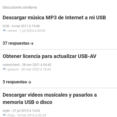
Discusiones similares
Descargar música MP3 de Internet a mi USB
DCB
-
4 mar 2011 à 19:40
ramiro
-
1 jul 2024 à 04:00
37 respuestas
Obtener licencia para actualizar USB-AV
sotorichard
-
28 nov 2021 à 04:42
gslaura
-
30 mar 2022 à 18:42
3 respuestas
Descargar videos musicales y pasarlos a
memoria USB o disco
reybr
-
27 jul 2015 à 14:02
frida
-
18 feb 2018 à 02:24