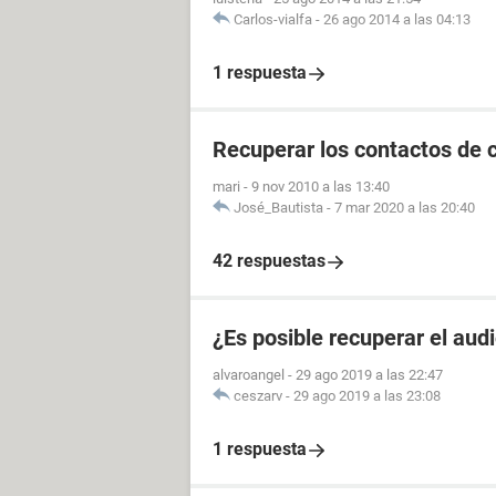
Carlos-vialfa
-
26 ago 2014 a las 04:13
1 respuesta
Recuperar los contactos de 
mari
-
9 nov 2010 a las 13:40
José_Bautista
-
7 mar 2020 a las 20:40
42 respuestas
¿Es posible recuperar el aud
alvaroangel
-
29 ago 2019 a las 22:47
ceszarv
-
29 ago 2019 a las 23:08
1 respuesta