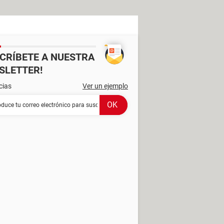
SCRÍBETE A NUESTRA
SLETTER!
cias
Ver un ejemplo