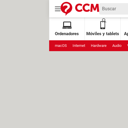
Ordenadores
Móviles y tablets
Ap
macOS
Internet
Hardware
Audio