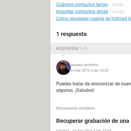
Cuántos contactos tengo
- Guide
Importar contactos gmail
- Guide
Como recuperar cuenta de hotmail 
1 respuesta
RESPUESTA 1 / 1
usuario anónimo
6 may 2013 a las 16:20
Puedes tratar de sincronizar de nue
algunos. ¡Saludos!
Discusiones similares
Recuperar grabación de una
luistena
-
25 ago 2014 a las 21:54