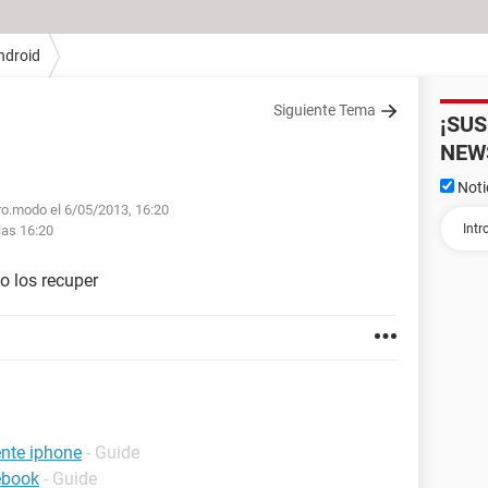
ndroid
Siguiente Tema
¡SU
NEW
Noti
ro.modo el 6/05/2013, 16:20
las 16:20
o los recuper
nte iphone
- Guide
ebook
- Guide