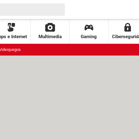
ps e Internet
Multimedia
Gaming
Cibersegurid
Videojuegos