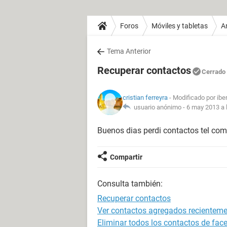
Foros
Móviles y tabletas
A
Tema Anterior
Recuperar contactos
Cerrado
cristian ferreyra
- Modificado por ibe
usuario anónimo -
6 may 2013 a 
Buenos dias perdi contactos tel com
Compartir
Consulta también:
Recuperar contactos
Ver contactos agregados recienteme
Eliminar todos los contactos de fac