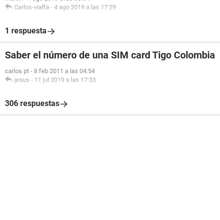
Carlos-vialfa
-
4 ago 2019 a las 17:29
1 respuesta
Saber el número de una SIM card Tigo Colombia
carlos pt
-
8 feb 2011 a las 04:54
jesus
-
11 jul 2019 a las 17:33
306 respuestas