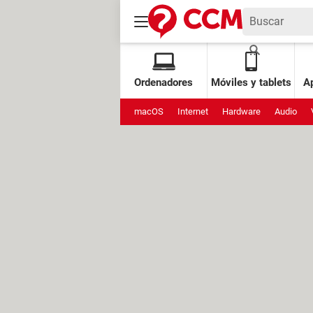
Ordenadores
Móviles y tablets
Ap
macOS
Internet
Hardware
Audio