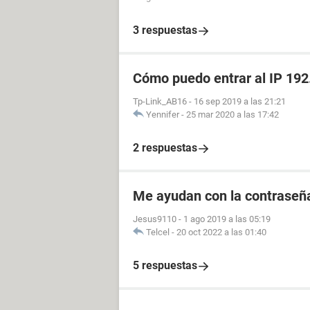
3 respuestas
Cómo puedo entrar al IP 192
Tp-Link_AB16
-
16 sep 2019 a las 21:21
Yennifer
-
25 mar 2020 a las 17:42
2 respuestas
Me ayudan con la contraseña
Jesus9110
-
1 ago 2019 a las 05:19
Telcel
-
20 oct 2022 a las 01:40
5 respuestas