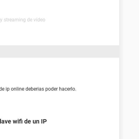
 y streaming de vídeo
e ip online deberias poder hacerlo.
lave wifi de un IP