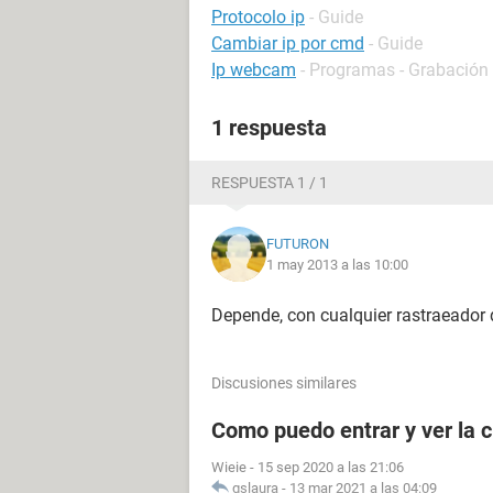
Protocolo ip
- Guide
Cambiar ip por cmd
- Guide
Ip webcam
- Programas - Grabación
1 respuesta
RESPUESTA 1 / 1
FUTURON
1 may 2013 a las 10:00
Depende, con cualquier rastraeador d
Discusiones similares
Como puedo entrar y ver la c
Wieie
-
15 sep 2020 a las 21:06
gslaura
-
13 mar 2021 a las 04:09