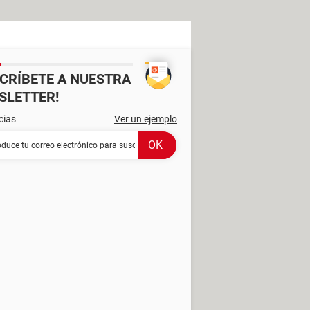
SCRÍBETE A NUESTRA
SLETTER!
cias
Ver un ejemplo