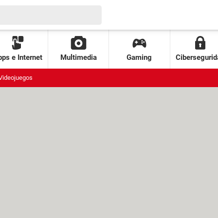
ps e Internet
Multimedia
Gaming
Cibersegurid
Videojuegos