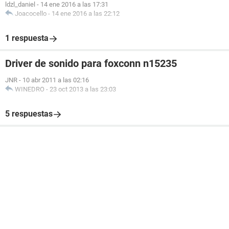
ldzl_daniel
-
14 ene 2016 a las 17:31
Joacocello
-
14 ene 2016 a las 22:12
1 respuesta
Driver de sonido para foxconn n15235
JNR
-
10 abr 2011 a las 02:16
WINEDRO
-
23 oct 2013 a las 23:03
5 respuestas