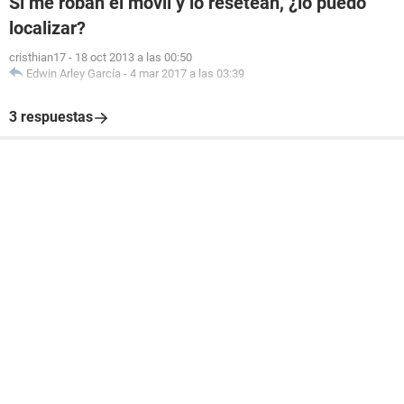
Si me roban el móvil y lo resetean, ¿lo puedo
localizar?
cristhian17
-
18 oct 2013 a las 00:50
Edwin Arley García
-
4 mar 2017 a las 03:39
3 respuestas