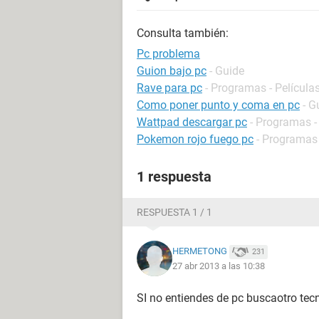
Consulta también:
Pc problema
Guion bajo pc
- Guide
Rave para pc
- Programas - Películas
Como poner punto y coma en pc
- G
Wattpad descargar pc
- Programas -
Pokemon rojo fuego pc
- Programas 
1 respuesta
RESPUESTA 1 / 1
HERMETONG
231
27 abr 2013 a las 10:38
SI no entiendes de pc buscaotro tec