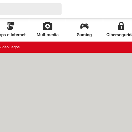
ps e Internet
Multimedia
Gaming
Cibersegurid
Videojuegos