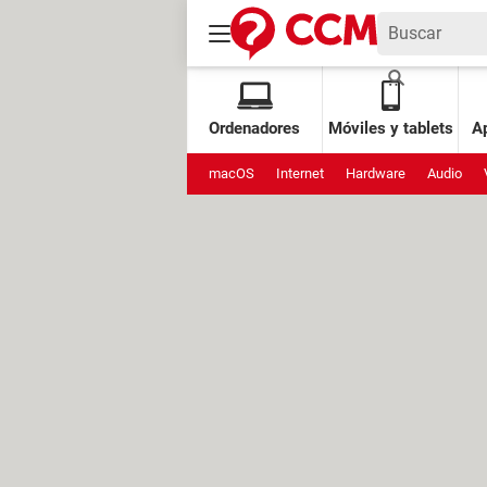
Ordenadores
Móviles y tablets
Ap
macOS
Internet
Hardware
Audio