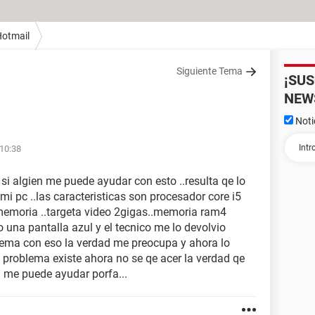
otmail
Siguiente Tema
¡SU
NEW
Noti
 10:38
 si algien me puede ayudar con esto ..resulta qe lo
mi pc ..las caracteristicas son procesador core i5
s memoria ..targeta video 2gigas..memoria ram4
o una pantalla azul y el tecnico me lo devolvio
lema con eso la verdad me preocupa y ahora lo
 problema existe ahora no se qe acer la verdad qe
n me puede ayudar porfa...