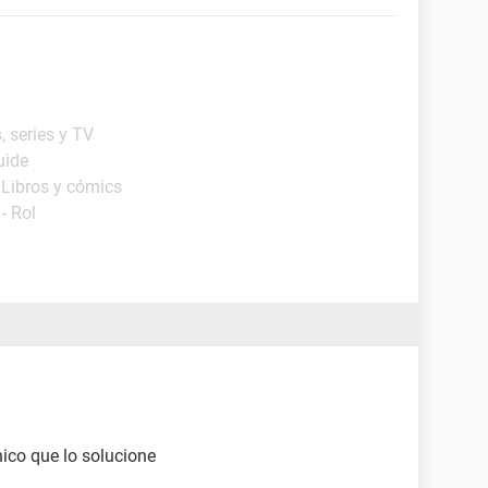
, series y TV
uide
 Libros y cómics
- Rol
nico que lo solucione