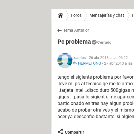
Foros
Mensajerías y chat
H
Tema Anterior
Pc problema
Cerrado
j.carrlos
- 26 abr 2013 a las 06:22
HERMETONG
-
27 abr 2013 a las
tengo el sigiente problema por favor
lleve mi pc al tecnico qe me lo armo 
..tarjeta intel ..disco duro 500giga
gigas ...pasa lo sigient e me apareci
particionado en tres hay algun prob
acabo de probar otra ves y el mismo
acer ya desconfio bastante..si algie
Compartir