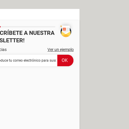
SCRÍBETE A NUESTRA
SLETTER!
cias
Ver un ejemplo