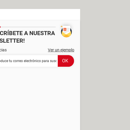
SCRÍBETE A NUESTRA
SLETTER!
cias
Ver un ejemplo