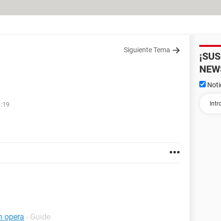
Siguiente Tema
¡SU
NEW
Noti
1:19
n opera
- Guide