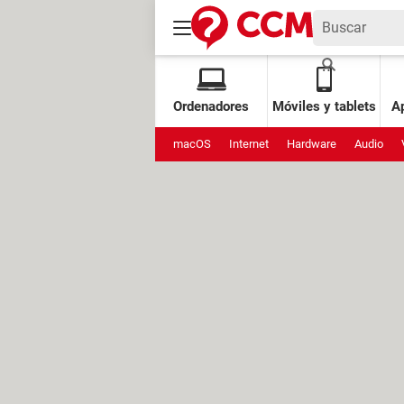
Ordenadores
Móviles y tablets
Ap
macOS
Internet
Hardware
Audio