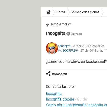
Foros
Mensajerías y chat
Tema Anterior
Incognita
Cerrado
adrianjrm
- 25 abr 2013 a las 23:22
SCORPUPH
-
27 abr 2013 a las 1
¿como subir archivo en kioskea.net?
Compartir
Consulta también:
Incognita
Incognita google
- Guide
Como abrir una pestaña incognita e