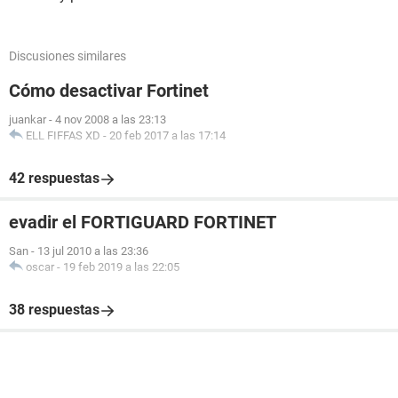
Discusiones similares
Cómo desactivar Fortinet
juankar
-
4 nov 2008 a las 23:13
ELL FIFFAS XD
-
20 feb 2017 a las 17:14
42 respuestas
evadir el FORTIGUARD FORTINET
San
-
13 jul 2010 a las 23:36
oscar
-
19 feb 2019 a las 22:05
38 respuestas