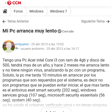
Foros
Windows
Windows 7
Tema Anterior
Siguiente Tema
Mi Pc arranca muy lento
Cerrado
emijuarez
- 25 abr 2013 a las 15:02
usuario anónimo -
25 abr 2013 a las 16:17
Tengo una Pc Acer intel Core i3 con ram de 4gb y disco de
500, tendrá mas de un año, y hace 2 meses me arranca lento
y no tiene ningún virus, analizando la pc con un programa,
Soluto, la pc me tarda 10 minutos en arrancar por los
programas que son requeridos por el sistema, es decir no
son programas que se puedan evitar iniciar, el que mas tarda
es el antivirus eset smart security (202 seg), windows
services group (107 seg), microsoft security essentials (56
seg), system (40 seg).
ya he usado el ccleaner, verificado virus y no tengo ninguno,
quitando programas en el inicio con msconfig, y verificando