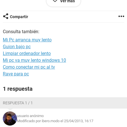
Ver más
en la web de windows pero no he conseguido corregir este
problema, para mi es es el sistema operativo o algo por el
estilo, el espacio libre de disco es 400gb, y no contiene
Compartir
muchos programas raros instalados, segun dice mi familia
el problema comenzó un día que se corto la luz y la pc
Consulta también:
estaba enchufada cargándose sin batería, me podrían
ofrecer alguna solución? gracias de antemano
Mi Pc arranca muy lento
Guion bajo pc
Limpiar ordenador lento
Mi pc va muy lento windows 10
Como conectar mi pc al tv
Rave para pc
1 respuesta
RESPUESTA 1 / 1
usuario anónimo
Modificado por ibero.modo el 25/04/2013, 16:17