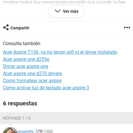
mostrar todas las conexciones,recuerdo que cuando la liee
sin quere,le di en conexciones inalambricas boton derecho y
Ver más
desactivar =0 desde entonces ya no tengo wifi ni el driver
instalado.
Espero que puedan echarme una mano y muchas gracias.
Compartir
Consulta también:
Acer Aspire T136, ya no tengo wifi ni el driver instalado
Acer aspire one d255e
Driver acer aspire one
Acer aspire one d270 drivers
Como formatear acer aspire
Como activar luz de teclado acer aspire 3
6 respuestas
RÉPONSE 1 / 6
Angelotte
1.668