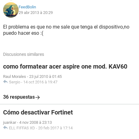
FeedBolin
29 abr 2013 à 20:29
El problema es que no me sale que tenga el dispositivo,no
puedo hacer eso :(
Discusiones similares
como formatear acer aspire one mod. KAV60
Raul Morales
-
23 jul 2010 à 01:45
Sergio
-
14 oct 2016 à 19:47
36 respuestas
Cómo desactivar Fortinet
juankar
-
4 nov 2008 à 23:13
ELL FIFFAS XD
-
20 feb 2017 à 17:14