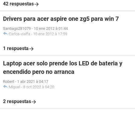
42 respuestas
Drivers para acer aspire one zg5 para win 7
Santiago281079
-
10 ene 2012 à 01:44
Carlos-vialfa
-
10 ene 2012 à 17:59
1 respuesta
Laptop acer solo prende los LED de bateria y
encendido pero no arranca
Robert
-
1 abr 2021 à 04:17
Miguel
-
8 oct 2022 à 04:20
2 respuestas