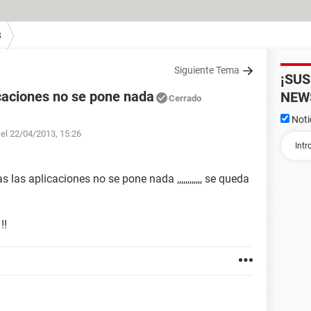
8
Siguiente Tema
¡SU
icaciones no se pone nada
NEW
Cerrado
Noti
 el 22/04/2013, 15:26
 las aplicaciones no se pone nada ,,,,,,,,,,,, se queda
!!