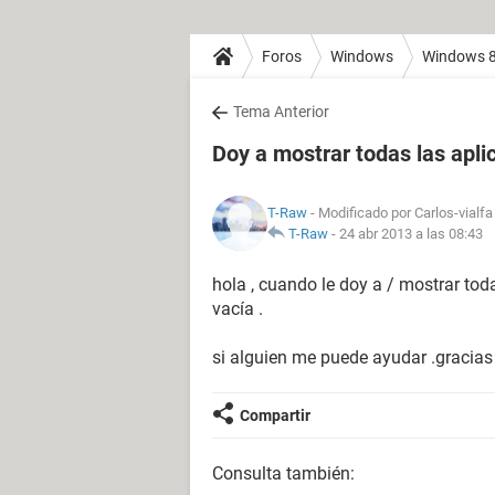
Foros
Windows
Windows 
Tema Anterior
Doy a mostrar todas las apl
T-Raw
- Modificado por Carlos-vialfa
T-Raw
-
24 abr 2013 a las 08:43
hola , cuando le doy a / mostrar todas
vacía .
si alguien me puede ayudar .gracias 
Compartir
Consulta también: