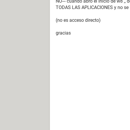
NO--- cuando abro el inicio de w8 ,, d
TODAS LAS APLICACIONES y no se mue
(no es acceso directo)
gracias