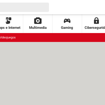
ps e Internet
Multimedia
Gaming
Cibersegurid
Videojuegos