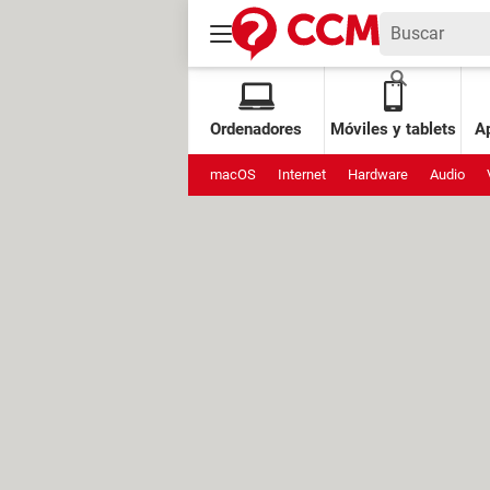
Ordenadores
Móviles y tablets
Ap
macOS
Internet
Hardware
Audio