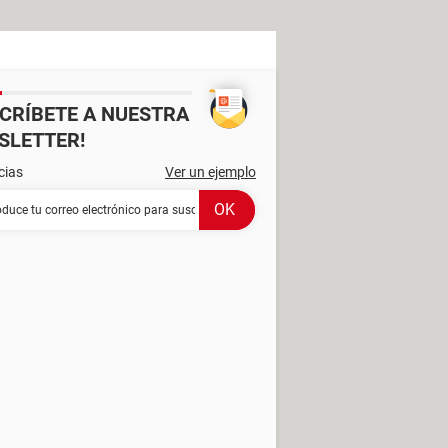
SCRÍBETE A NUESTRA
SLETTER!
cias
Ver un ejemplo