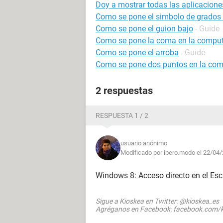
Doy a mostrar todas las aplicacion
Como se pone el simbolo de grados 
Como se pone el guion bajo
- Guide
Como se pone la coma en la compu
Como se pone el arroba
- Guide
Como se pone dos puntos en la co
2 respuestas
RESPUESTA 1 / 2
usuario anónimo
Modificado por ibero.modo el 22/04/
Windows 8: Acceso directo en el Escr
Sigue a Kioskea en Twitter: @kioskea_es
Agréganos en Facebook: facebook.com/k