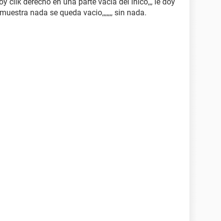
oy clik derecho en una parte vacia del inico,,, le doy
stra nada se queda vacio,,,,,,, sin nada.