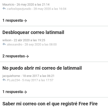
Mauricio
-
26 may 2020 a las 21:14
carloslopezjurado
-
28 may 2020 a las 16:04
1 respuesta
Desbloquear correo latinmail
wilson
-
22 abr 2020 a las 19:25
alessandro
-
28 sep 2020 a las 08:00
2 respuestas
No puedo abrir mi correo de latinmail
jacquiehome
-
18 ene 2017 a las 06:21
PLuis234
-
5 may 2017 a las 17:57
1 respuesta
Saber mi correo con el que registré Free Fire