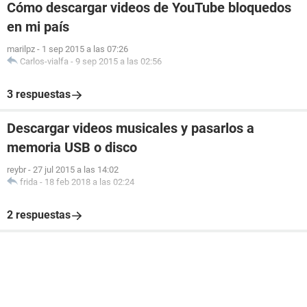
Cómo descargar videos de YouTube bloquedos
en mi país
marilpz
-
1 sep 2015 a las 07:26
Carlos-vialfa
-
9 sep 2015 a las 02:56
3 respuestas
Descargar videos musicales y pasarlos a
memoria USB o disco
reybr
-
27 jul 2015 a las 14:02
frida
-
18 feb 2018 a las 02:24
2 respuestas