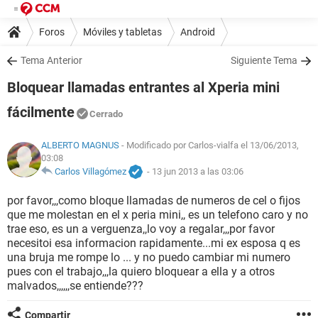
Foros
Móviles y tabletas
Android
Tema Anterior
Siguiente Tema
Bloquear llamadas entrantes al Xperia mini
fácilmente
Cerrado
ALBERTO MAGNUS
- Modificado por Carlos-vialfa el 13/06/2013,
03:08
Carlos Villagómez
-
13 jun 2013 a las 03:06
por favor,,,como bloque llamadas de numeros de cel o fijos
que me molestan en el x peria mini,, es un telefono caro y no
trae eso, es un a verguenza,,lo voy a regalar,,,por favor
necesitoi esa informacion rapidamente...mi ex esposa q es
una bruja me rompe lo ... y no puedo cambiar mi numero
pues con el trabajo,,,la quiero bloquear a ella y a otros
malvados,,,,,,se entiende???
Compartir