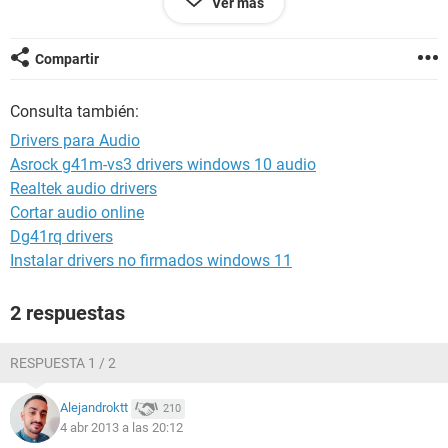
Ver más
--------[ EVEREST Home Edition (c) 2003-2005 Lavalys, Inc. ]-----
-------------------------------------------------------
Compartir
Versión EVEREST v2.20.405/es
Consulta también:
Sitio Web
http://www.lavalys.com/
Tipo de informe Asistente de informes
Drivers para Audio
Ordenador SEVEN-C65A52F9D
Asrock g41m-vs3 drivers windows 10 audio
Generador Administrador
Realtek audio drivers
Sistema operativo Microsoft Windows XP Professional
5.1.2600 (WinXP Retail)
Cortar audio online
Fecha 2013-04-03
Dg41rq drivers
Hora 10:44
Instalar drivers no firmados windows 11
2 respuestas
--------[ Resumen ]------------------------------------------------------------------------------
-----------------------
RESPUESTA 1 / 2
Ordenador:
Sistema operativo Microsoft Windows XP Professional
Alejandroktt
210
Service Pack del Sistema Operativo Service Pack 3
4 abr 2013 a las 20:12
DirectX 4.09.00.0904 (DirectX 9.0c)