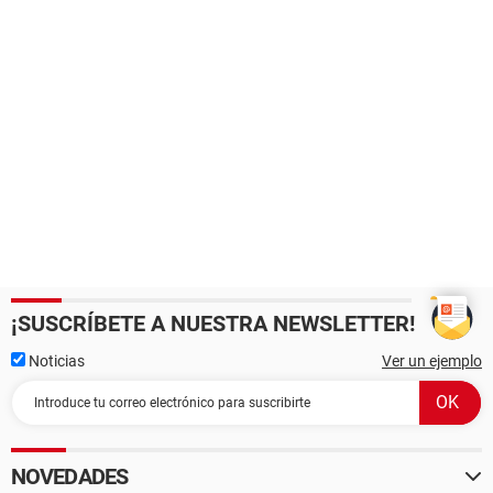
Funciones disponibles Flash BIOS, Shadow BIOS, Selectable
Boot, EDD, BBS
Standards soportados DMI, APM, ACPI, PnP
Posibilidades de expansión ISA, PCI, AGP, USB
[ Sistema ]
Propiedades del Sistema:
Tipo de arranque Botón marcha/parada
[ Placa base ]
Propiedades de la Placa Base:
Producto K8M800-M2
¡SUSCRÍBETE A NUESTRA NEWSLETTER!
Noticias
Ver un ejemplo
NOVEDADES