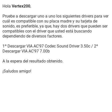
Nombre del sistema SEVEN-C65A52F9D
Nombre de usuario Administrador
Hola
Vertex200
,
Placa base:
Pruebe a descargar uno a uno los siguientes drivers para ver
Tipo de procesador AMD Sempron, 1600 MHz (8 x 200)
cuál es compatible con su placa madre y su tarjeta de
2800+
sonido, es preferible, ya que, hay dos drivers que pueden ser
Nombre de la Placa Base ECS K8M800-M2 (3 PCI, 1 AGP, 1
compatibles con el driver que usted está buscando
CNR, 2 DDR DIMM, Audio, Video, LAN)
dependiendo de diversos factores.
Chipset de la Placa Base VIA VT8380 K8M800, AMD
Hammer
1º Descargar VIA AC'97 Codec Sound Driver 3.50c / 2º
Memoria del Sistema 448 MB (DDR SDRAM)
Descargar VIA AC'97 7.00b
Tipo de BIOS Award (05/30/06)
Puerto de comunicación Puerto de comunicaciones (COM1)
A la espera del resultado obtenido.
Puerto de comunicación Puerto de comunicaciones (COM2)
Puerto de comunicación Puerto de impresora ECP (LPT1)
¡Saludos amigo!
Monitor:
Tarjeta gráfica VIA/S3 UniChrome Pro
Acelerador 3D VIA/S3 UniChrome Pro
Multimedia:
Tarjeta de sonido VIA AC'97 Enhanced Audio Controller