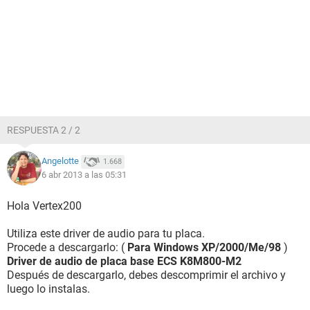
Almacenamiento:
Controlador IDE Controladora estándar PCI IDE de doble
canal
Controlador IDE Controladora IDE principal de bus VIA
Disquetera de 3 1/2 Unidad de disquete
Disco duro SAMSUNG SP0822N (80 GB, 7200 RPM, Ultra-
ATA/133)
Lector óptico HL-DT-ST DVDRAM GSA-H44N
Estado de los discos duros SMART OK
RESPUESTA 2 / 2
Particiones:
Angelotte
1.668
C: (NTFS) 76346 MB (66174 MB libre)
6 abr 2013 a las 05:31
Dispositivos de entrada:
Teclado Teclado estándar de 101/102 teclas o Microsoft
Hola Vertex200
Natural PS/2 Keyboard
Ratón Mouse compatible con HID
Utiliza este driver de audio para tu placa.
Procede a descargarlo: (
Para Windows XP/2000/Me/98
)
Red:
Driver de audio de placa base ECS K8M800-M2
Tarjeta de Red Adaptador Fast Ethernet VIA PCI 10/100Mb
Después de descargarlo, debes descomprimir el archivo y
(192.168.1.65)
luego lo instalas.