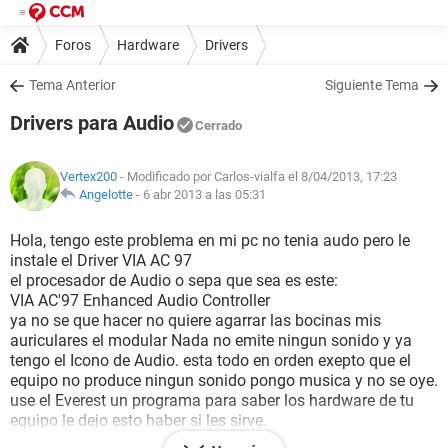
Foros
Hardware
Drivers
Tema Anterior
Siguiente Tema
Drivers para Audio
Cerrado
Vertex200
- Modificado por Carlos-vialfa el 8/04/2013, 17:23
Angelotte
-
6 abr 2013 a las 05:31
Hola, tengo este problema en mi pc no tenia audo pero le
instale el Driver VIA AC 97
el procesador de Audio o sepa que sea es este:
VIA AC'97 Enhanced Audio Controller
ya no se que hacer no quiere agarrar las bocinas mis
auriculares el modular Nada no emite ningun sonido y ya
tengo el Icono de Audio. esta todo en orden exepto que el
equipo no produce ningun sonido pongo musica y no se oye.
use el Everest un programa para saber los hardware de tu
equipo le dejo esto haber si les sirve.