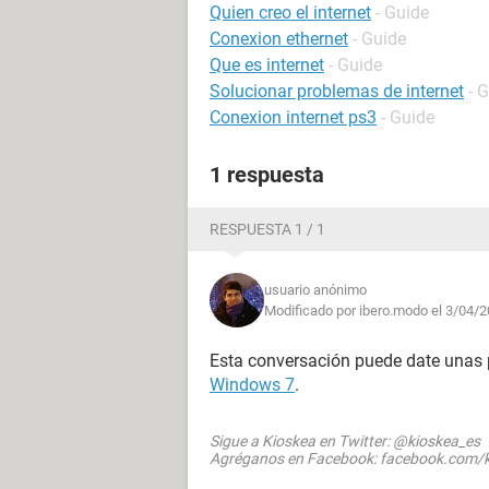
Quien creo el internet
- Guide
Conexion ethernet
- Guide
Que es internet
- Guide
Solucionar problemas de internet
- 
Conexion internet ps3
- Guide
1 respuesta
RESPUESTA 1 / 1
usuario anónimo
Modificado por ibero.modo el 3/04/2
Esta conversación puede date unas 
Windows 7
.
Sigue a Kioskea en Twitter: @kioskea_es
Agréganos en Facebook: facebook.com/k