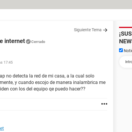
Siguiente Tema
¡SU
e internet
NEW
Cerrado
Noti
as 17:45
p no detecta la red de mi casa, a la cual solo
amente, y cuando escojo de manera inalambrica me
ciden con los del equipo qe puedo hacer??
et