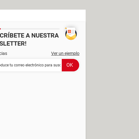
SCRÍBETE A NUESTRA
SLETTER!
cias
Ver un ejemplo