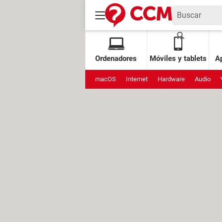
Ordenadores
Móviles y tablets
Ap
macOS
Internet
Hardware
Audio