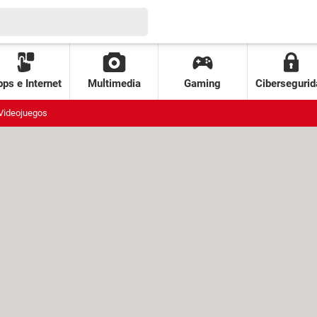
ps e Internet
Multimedia
Gaming
Cibersegurid
Videojuegos