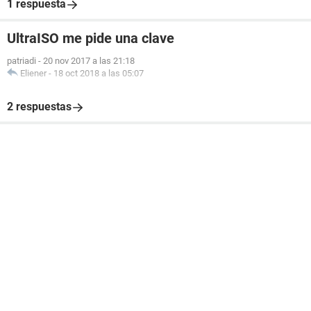
1 respuesta
UltraISO me pide una clave
patriadi
-
20 nov 2017 a las 21:18
Eliener
-
18 oct 2018 a las 05:07
2 respuestas