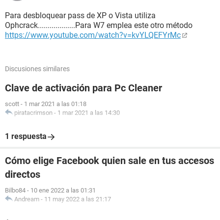
Para desbloquear pass de XP o Vista utiliza
Ophcrack...................Para W7 emplea este otro método
https://www.youtube.com/watch?v=kvYLQEFYrMc
Discusiones similares
Clave de activación para Pc Cleaner
scott
-
1 mar 2021 a las 01:18
piratacrimson
-
1 mar 2021 a las 14:30
1 respuesta
Cómo elige Facebook quien sale en tus accesos
directos
Bilbo84
-
10 ene 2022 a las 01:31
Andream
-
11 may 2022 a las 21:17