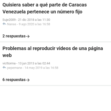
Quisiera saber a qué parte de Caracas
Venezuela pertenece un número fijo
Suje2009
-
21 dic 2018 a las 11:30
Nanas
-
9 ago 2020 a las 16:58
2 respuestas
Problemas al reproducir videos de una página
web
victtorma
-
13 jun 2013 a las 02:44
pepemane
-
14 may 2019 a las 16:58
6 respuestas