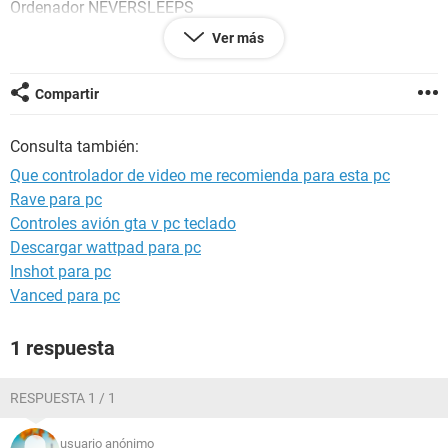
Ordenador NEVERSLEEPS
Generador Rolando
Ver más
Sistema operativo Windows 8 Pro with Media Center Media
Center Edition 6.2.9200
Fecha 2013-04-01
Compartir
Hora 08:21
Consulta también:
--------[ Resumen ]------------------------------------------------------------------------------
Que controlador de video me recomienda para esta pc
-----------------------
Rave para pc
Controles avión gta v pc teclado
Ordenador:
Sistema operativo Windows 8 Pro with Media Center Media
Descargar wattpad para pc
Center Edition
Inshot para pc
Service Pack del Sistema Operativo -
Vanced para pc
DirectX 4.09.00.0904 (DirectX 9.0c)
Nombre del sistema NEVERSLEEPS
1 respuesta
Nombre de usuario Rolando
Placa base:
RESPUESTA 1 / 1
Tipo de procesador Intel Pentium III Xeon, 2500 MHz
Nombre de la Placa Base Desconocido
usuario anónimo
Chipset de la Placa Base Desconocido